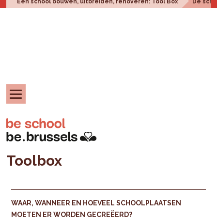
Een school bouwen, uitbreiden, renoveren: Tool Box
De scho
Toolbox
WAAR, WANNEER EN HOEVEEL SCHOOLPLAATSEN
MOETEN ER WORDEN GECREËERD?