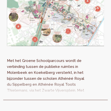
Met het Groene Schoolparcours wordt de
verbinding tussen de publieke ruimtes in
Molenbeek en Koekelberg versterkt, in het
bijzonder tussen de scholen Athénéé Royal
du Sippelberg en Athénée Royal Toots
Thielemans, via het Zwarte Vijversplein. Met
een aangename en aantrekkelijke publieke
ruimte kan de levenskwaliteit voor de
inwoners erop vooruit gaan. Een participatief