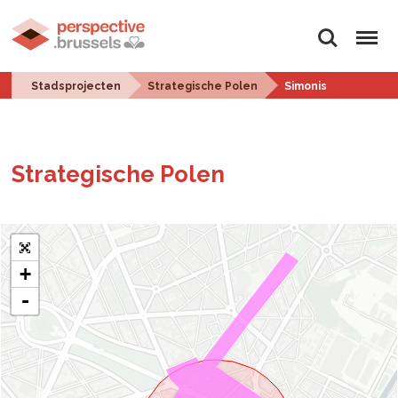
Zoeken
Menu
Stadsprojecten
Strategische Polen
Simonis
Stra­te­gi­sche Polen
+
-