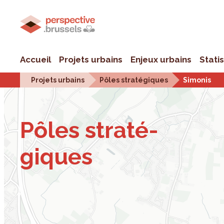
Accueil
Projets urbains
Enjeux urbains
Stati
Projets urbains
Pôles stratégiques
Simonis
Pôles stra­té­
giques