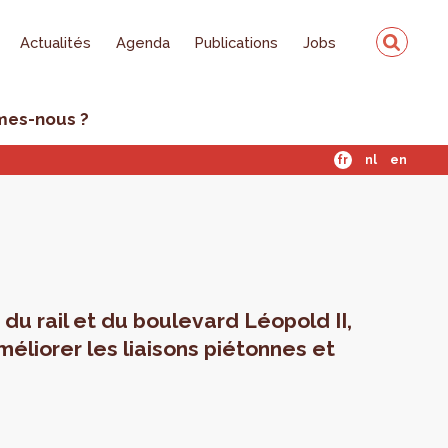
Actualités
Agenda
Publications
Jobs
mes-nous ?
fr
nl
en
du rail et du boulevard Léopold II,
améliorer les liaisons piétonnes et