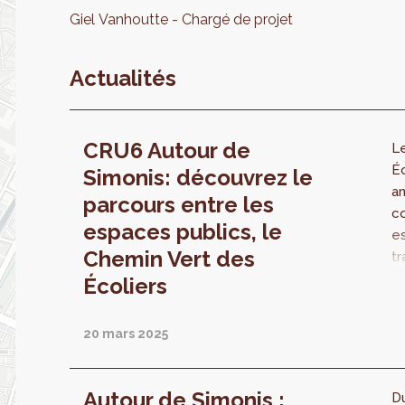
Giel
Vanhoutte
Chargé de projet
Actualités
CRU6 Autour de
L
Éc
Simonis: découvrez le
am
parcours entre les
co
espaces publics, le
e
Chemin Vert des
tr
M
Écoliers
K
re
20 mars 2025
Ro
à 
T
Autour de Simonis :
D