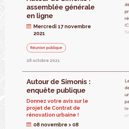
la
d
assemblée générale
No
pr
en ligne
de
ré
qu
(C
Mercredi 17 novembre
ha
Si
2021
ha
u
a
pu
Réunion publique
e
c
ac
K
28 octobre 2021
ag
M
p
Je
pa
Autour de Simonis :
no
Le
e
en
d
enquête publique
re
pr
ur
sp
Donnez votre avis sur le
qu
p
de
projet de Contrat de
le
rénovation urbaine !
p
et
08 novembre > 08