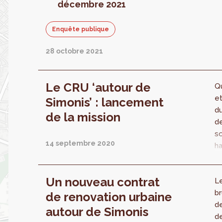
la
décembre 2021
qu
Si
Enquête publique
n
d
28 octobre 2021
pr
u
pu
Le CRU ‘autour de
Qu
c
et
Simonis’ : lancement
K
du
de la mission
M
de
J
so
s
14 septembre 2020
ha
p
or
ac
qu
su
Un nouveau contrat
L
…
di
br
un
de renovation urbaine
d
de
de
autour de Simonis
ve
d
Po