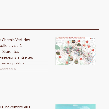
e Chemin Vert des
oliers vise à
éliorer les
nnexions entre les
spaces publics
aversés à
olenbeek et
oekelberg, en
liant l'Athénée
yal de Sippelberg
l'Athénée Royal
oots Thielemans via
u 8 novembre au 8