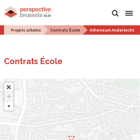
Rechercher
Menu
Projets urbains
Contrats École
Atheneum Anderlecht
Contrats École
+
-