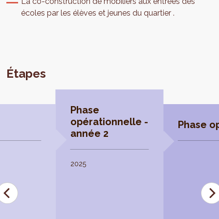
La co-construction de mobiliers aux entrées des
écoles par les élèves et jeunes du quartier .
Étapes
Phase
opérationnelle -
Phase op
année 2
2025