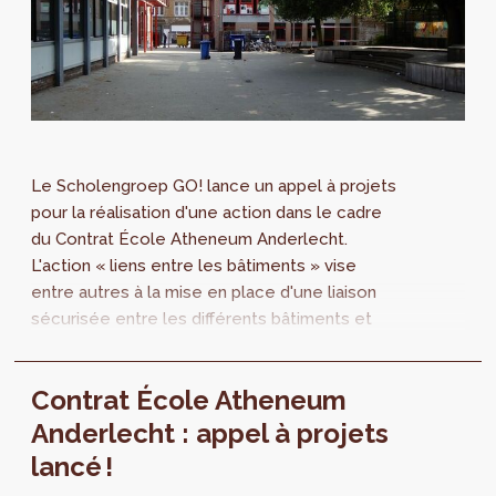
Le Scholengroep GO! lance un appel à projets
pour la réalisation d'une action dans le cadre
du Contrat École Atheneum Anderlecht.
L'action « liens entre les bâtiments » vise
entre autres à la mise en place d'une liaison
sécurisée entre les différents bâtiments et
l'aménagement d'un espace extérieur partagé
pour les élèves et le quartier. Une séance
Contrat École Atheneum
d'information et une visite de terrain ont lieu
ce mercredi 1er juillet (participation
Anderlecht : appel à projets
obligatoire).
lancé !