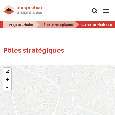
Rechercher
Menu
Projets urbains
Pôles stratégiques
Autres territoires sui
Pôles stra­té­giques
+
-