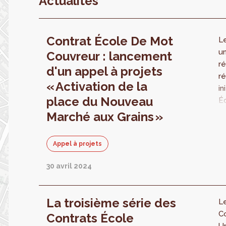
Actualités
Contrat École De Mot
Le
u
Couvreur : lancement
ré
d'un appel à projets
ré
« Activation de la
in
place du Nouveau
Éc
É
Marché aux Grains »
pe
do
Appel à projets
d'
l'
30 avril 2024
sc
et
re
La troisième série des
Le
l'
C
Contrats École
qu
Ur