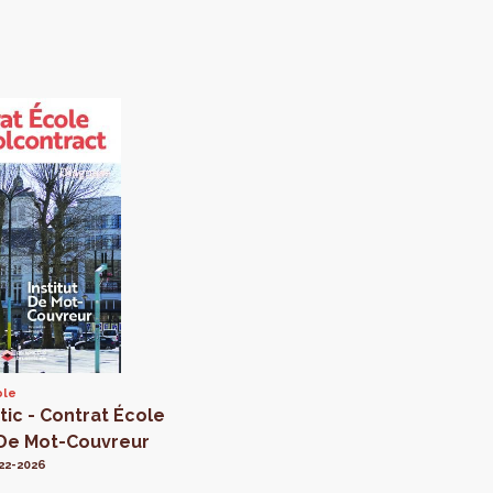
ole
ic - Contrat École
t De Mot-Couvreur
022-2026