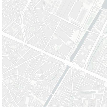
année 1
La phase d’étude du Contrat
École De Mot-Couvreur est
réalisée en
2022
. Elle aboutit
2023
à la réalisation d’un
programme d’actions et
d’investissements à réaliser
sur 4 ans.
Cette phase d’étude est
menée par les bureaux
51N4E, Yakafokon et Simply
Community.