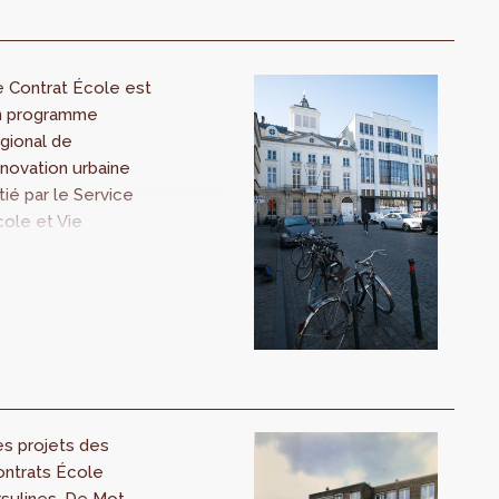
 Contrat École est
n programme
gional de
novation urbaine
itié par le Service
ole et Vie
tudiante de
rspective.brussels
nt l'ambition est
améliorer
environnement
olaire à Bruxelles
 de renforcer les
lations entre
s projets des
école et son
ontrats École
artier. En
sulines, De Mot-