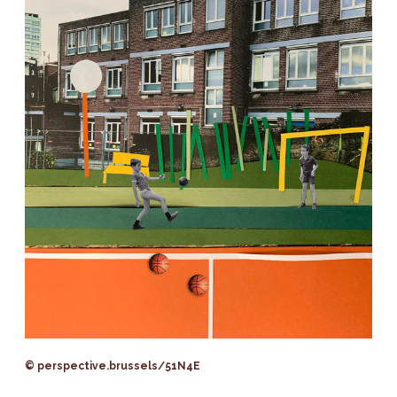
© perspective.brussels/51N4E