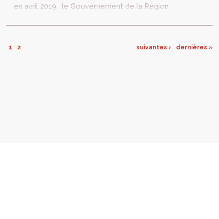
en avril 2019 , le Gouvernement de la Région
de Bruxelles-Capitale a...
1
2
suivantes ›
dernières »