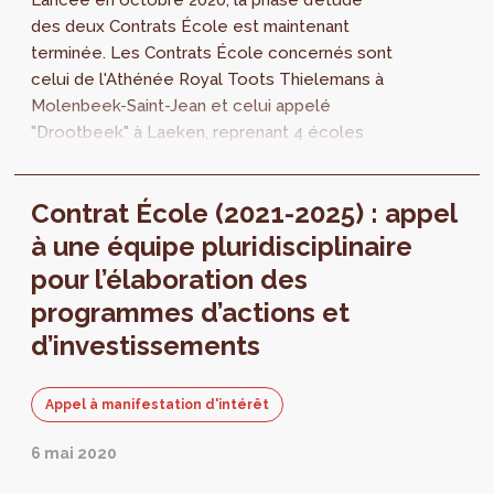
Lancée en octobre 2020, la phase d’étude
des deux Contrats École est maintenant
terminée. Les Contrats École concernés sont
celui de l'Athénée Royal Toots Thielemans à
Molenbeek-Saint-Jean et celui appelé
"Drootbeek" à Laeken, reprenant 4 écoles
situées au sein d’un même îlot. Les
diagnostics sont disponibles et mettent en
Contrat École (2021-2025) : appel
avant des constats et des priorités qui
permettront de passer à l’étape suivante : la
à une équipe pluridisciplinaire
rédaction des programmes d’actions et
pour l’élaboration des
d’investissements.
programmes d’actions et
d’investissements
Appel à manifestation d'intérêt
6 mai 2020