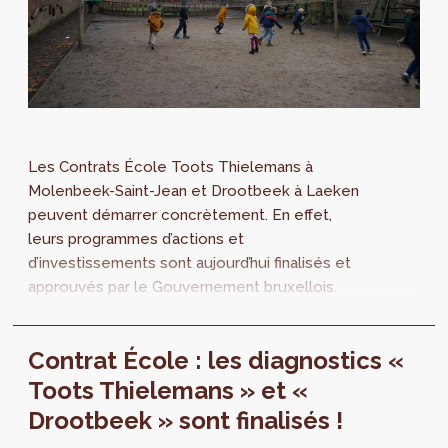
Les Contrats École Toots Thielemans à
Molenbeek-Saint-Jean et Drootbeek à Laeken
peuvent démarrer concrètement. En effet,
leurs programmes d’actions et
d’investissements sont aujourd’hui finalisés et
approuvés par le Gouvernement bruxellois.
Pour rappel, les Contrats École visent à
améliorer les abords d’école et développer
Contrat École : les diagnostics «
des infrastructures ouvertes pour le quartier.
Toots Thielemans » et «
Drootbeek » sont finalisés !