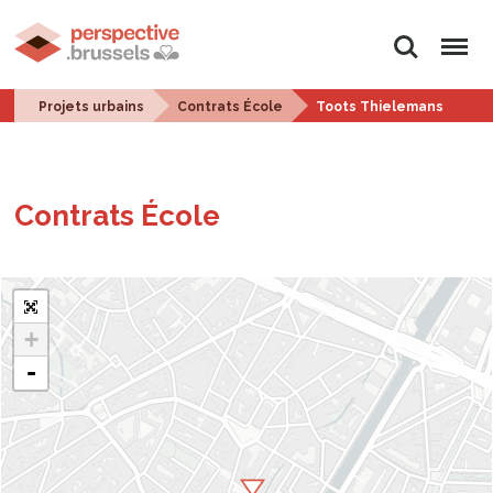
Rechercher
Menu
Projets urbains
Contrats École
Toots Thielemans
Contrats École
+
-