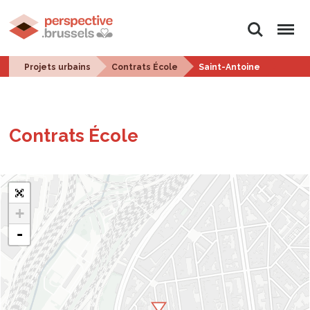
Rechercher
Menu
Projets urbains
Contrats École
Saint-Antoine
Contrats École
+
-