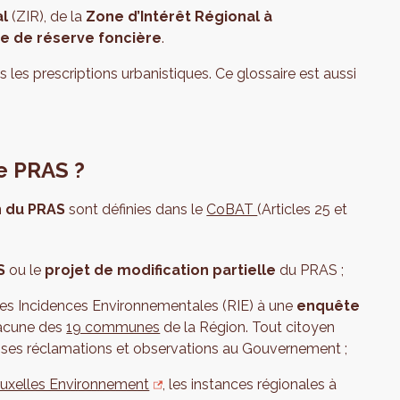
al
(ZIR), de la
Zone d’Intérêt Régional à
e de réserve foncière
.
s les prescriptions urbanistiques. Ce glossaire est aussi
e PRAS ?
n du PRAS
sont définies dans le
CoBAT
(Articles 25 et
S
ou le
projet de modification partielle
du PRAS ;
 les Incidences Environnementales (RIE) à une
enquête
hacune des
19 communes
de la Région. Tout citoyen
 de ses réclamations et observations au Gouvernement ;
ruxelles Environnement
, les instances régionales à