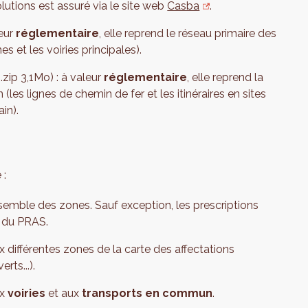
olutions est assuré via le site web
Casba
.
leur
réglementaire
, elle reprend le réseau primaire des
es et les voiries principales).
 .zip 3,1Mo) : à valeur
réglementaire
, elle reprend la
es lignes de chemin de fer et les itinéraires en sites
in).
 :
nsemble des zones. Sauf exception, les prescriptions
s du PRAS.
x différentes zones de la carte des affectations
ts...).
ux
voiries
et aux
transports en commun
.