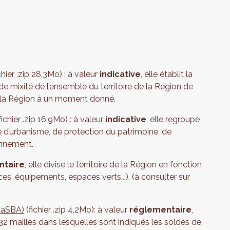
chier .zip 28,3Mo) : à valeur
indicative
, elle établit la
 de mixité de l’ensemble du territoire de la Région de
e la Région à un moment donné.
fichier .zip 16,9Mo) : à valeur
indicative
, elle regroupe
e d’urbanisme, de protection du patrimoine, de
onnement.
ntaire
, elle divise le territoire de la Région en fonction
es, équipements, espaces verts...). (à consulter sur
(CaSBA)
(fichier .zip 4,2Mo): à valeur
réglementaire
,
 132 mailles dans lesquelles sont indiqués les soldes de