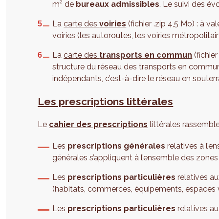
m² de
bureaux admissibles
. Le suivi des év
La
carte des
voiries
(fichier .zip 4,5 Mo) : à va
voiries (les autoroutes, les voiries métropolitain
La
carte des
transports en commun
(fichier
structure du réseau des transports en commun (l
indépendants, c’est-à-dire le réseau en souterra
Les prescriptions littérales
Le
cahier des prescriptions
littérales rassemble
Les
prescriptions générales
relatives à l’e
générales s’appliquent à l’ensemble des zone
Les
prescriptions particulières
relatives au
(habitats, commerces, équipements, espaces ver
Les
prescriptions particulières
relatives a