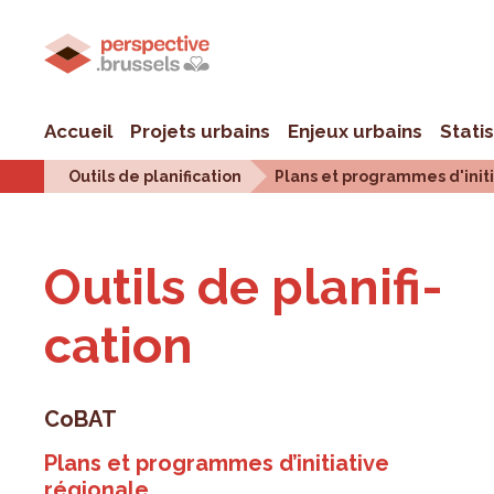
Accueil
Projets urbains
Enjeux urbains
Stati
Outils de planification
Plans et programmes d'init
Outils de pla­ni­fi­
ca­tion
CoBAT
Plans et programmes d’initiative
régionale