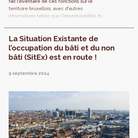
fait l'inventaire de ces fonctions sur le
territoire bruxellois, avec d'autres
informations telles que l'imperméabilité du
sol, le nombre d'étages et les superficies
planchers. Ce projet permet d'objectiver les
La Situation Existante de
enjeux prioritaires de développement et de
cohabitation des fonctions urbaines dans le
l’occupation du bâti et du non
cadre de la modification du PRAS.
bâti (SitEx) est en route !
9 septembre 2024