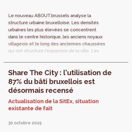
Le nouveau ABOUT.brussels analyse la
structure urbaine bruxelloise. Les densités
urbaines les plus élevées se concentrent
dans le centre historique, les anciens noyaux
villageois et le long des anciennes chaussées
qui ont structuré l'expansion de la ville. Les
formes de densité varient selon les fonctions
urbaines des quartiers. Les quartiers de
Share The City : l'utilisation de
bureaux, par exemple, présentent
généralement des densités élevées, tandis
87% du bâti bruxellois est
que les zones productives combinent
désormais recensé
souvent une forte emprise au sol avec des
bâtiments peu élevés.
Actualisation de la SitEx, situation
existante de fait
30 octobre 2025