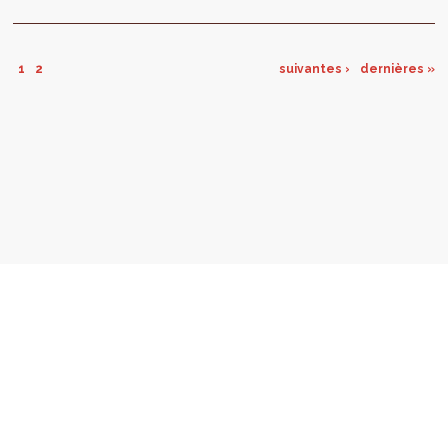
transition du quartier conforme aux objectifs
environnementaux et urbains que la Région
s'est fixée.
1
2
suivantes ›
dernières »