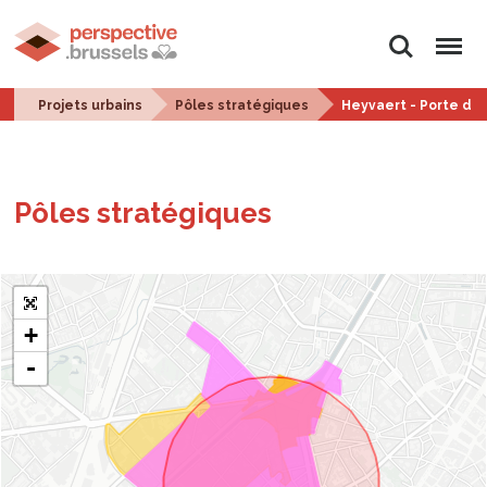
Rechercher
Menu
Projets urbains
Pôles stratégiques
Heyvaert - Porte de
Pôles stra­té­giques
+
-