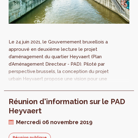
Le 24 juin 2021, le Gouvernement bruxellois a
approuvé en deuxième lecture le projet
d’aménagement du quartier Heyvaert (Plan
d’Aménagement Directeur - PAD). Piloté par
perspective.brussels, la conception du projet
urbain Heyvaert propose une vision pour une
transition du quartier conforme aux objectifs
environnementaux et urbains que la Région
Réunion d'information sur le PAD
s'est fixée.
Heyvaert
Mercredi 06 novembre 2019
Réunion publique