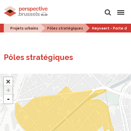
Rechercher
Menu
Projets urbains
Pôles stratégiques
Heyvaert - Porte de
Pôles stra­té­giques
+
-