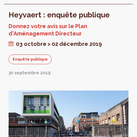
leur épanouissement. Les projets de Plan
Heyvaert : enquête publique
d’Aménagement Directeurs (PAD) mis à
l’enquête publique font partie d’une vision
Donnez votre avis sur le Plan
urbaine globale et portent cette ambition.
d'Aménagement Directeur
03 octobre > 02 décembre 2019
Enquête publique
30 septembre 2019