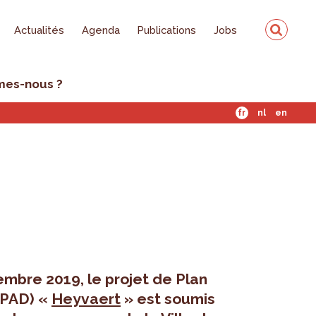
Actualités
Agenda
Publications
Jobs
mes-nous ?
fr
nl
en
mbre 2019, le projet de Plan
(PAD) «
Heyvaert
» est soumis