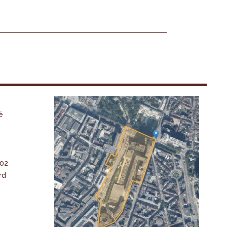
é
-02
rd