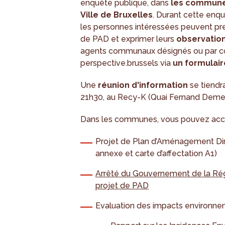
enquête publique, dans
les communes
Ville de Bruxelles
. Durant cette enquê
les personnes intéressées peuvent pre
de PAD et exprimer leurs
observation
agents communaux désignés ou par cour
perspective.brussels via
un
formulair
Une
réunion d'information
se tiendr
21h30, au Recy-K (Quai Fernand Demet
Dans les communes, vous pouvez accé
Projet de Plan d’Aménagement Dire
annexe et carte d’affectation A1)
Arrêté du Gouvernement de la Rég
projet de PAD
Evaluation des impacts environn