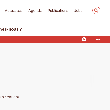
Actualités
Agenda
Publications
Jobs
mes-nous ?
fr
nl
en
anification)