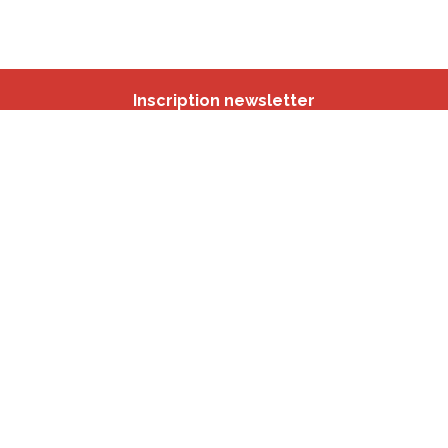
Inscription newsletter
Nos autres sites
IBSA
participation.brussels
Monitoring des Quartiers
CRD
Accrochage scolaire
sport.brussels