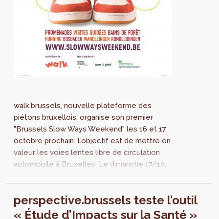
walk.brussels, nouvelle plateforme des
piétons bruxellois, organise son premier
"Brussels Slow Ways Weekend" les 16 et 17
octobre prochain. L’objectif est de mettre en
valeur les voies lentes libre de circulation
automobile à Bruxelles. Le dimanche 17/10,
perspective.brussels y participe activement
pour expliquer ses projets réalisés, en cours
perspective.brussels teste l’outil
et à venir.
« Étude d’Impacts sur la Santé »