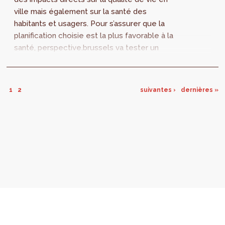
ville mais également sur la santé des
habitants et usagers. Pour s’assurer que la
planification choisie est la plus favorable à la
santé, perspective.brussels va tester un
nouvel outil, l’Étude d’Impacts sur...
1
2
suivantes ›
dernières »