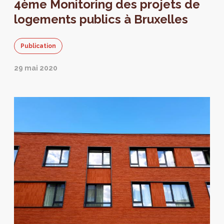
4ème Monitoring des projets de
actualisation des données en date du 1er
janvier 2021.
logements publics à Bruxelles
Publication
29 mai 2020