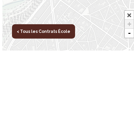
+
< Tous les Contrats École
-
Inscription newsletter
Leaflet
Nos autres sites
L
IBSA
Tr
participation.brussels
No
Monitoring des Quartiers
Nos
CRD
No
Accrochage scolaire
Nos