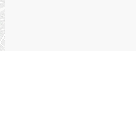
per
iens directs
ansparence
rue d
s publications
B-1000
 actualités
+32 2 
s événements
info@p
 offres d'emploi