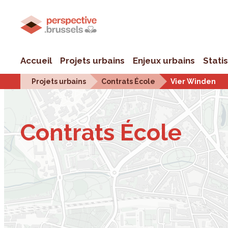
Accueil
Projets urbains
Enjeux urbains
Stati
Projets urbains
Contrats École
Vier Winden
Contrats École