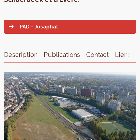
PAD - Josaphat
Description
Publications
Contact
Liens ex