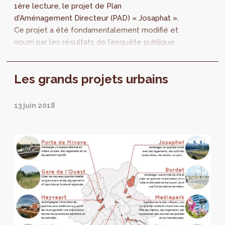
1ère lecture, le projet de Plan
d'Aménagement Directeur (PAD) « Josaphat ».
Ce projet a été fondamentalement modifié et
nourri par les résultats de l’enquête publique,
des avis d’instances mais aussi des réflexions
et propositions alternatives citoyennes. Une
Les grands projets urbains
nouvelle enquête publique est prévue en
septembre 2021.
13 juin 2018