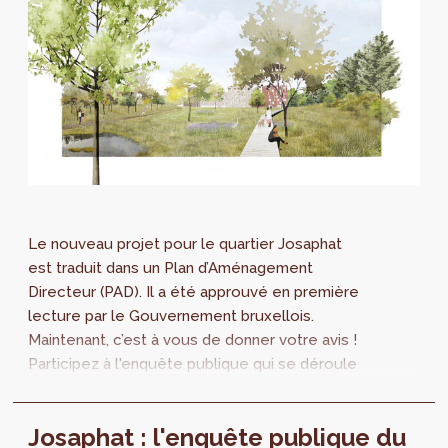
Le nouveau projet pour le quartier Josaphat
est traduit dans un Plan d’Aménagement
Directeur (PAD). Il a été approuvé en première
lecture par le Gouvernement bruxellois.
Maintenant, c’est à vous de donner votre avis !
Participez à l'enquête publique qui se déroule
du 16 septembre au 25 novembre 2021, ainsi
qu'à la réunion d'information du 26 octobre.
Josaphat : l'enquête publique du
Regardez également notre vidéo sur le