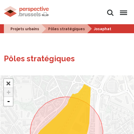
Rechercher
Menu
Projets urbains
Pôles stratégiques
Josaphat
Pôles stra­té­giques
+
-