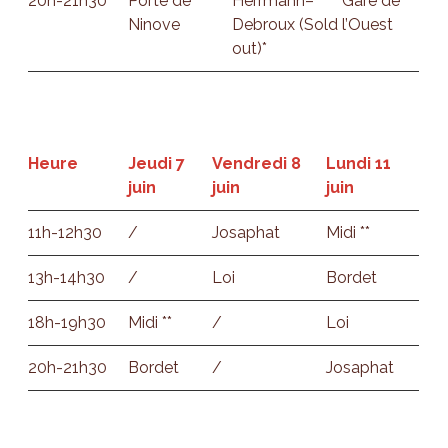
20h-21h30
Porte de
Herrmann–
Gare de
Ninove
Debroux (Sold
l’Ouest
out)*
Heure
Jeudi 7
Vendredi 8
Lundi 11
juin
juin
juin
11h-12h30
/
Josaphat
Midi **
13h-14h30
/
Loi
Bordet
18h-19h30
Midi **
/
Loi
20h-21h30
Bordet
/
Josaphat