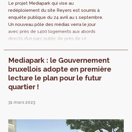
Le projet Mediapark qui vise au
redéploiement du site Reyers est soumis à
enquête publique du 24 avril au 1 septembre.
Un nouveau pôle des médias verra le jour
avec près de 1400 logements aux abords
directs d’un parc public de près de 10
hectares dont 2 seront strictement réservés
à la préservation de la biodiversité. Une
Mediapark : le Gouvernement
première, en cœur de ville !
bruxellois adopte en première
lecture le plan pour le futur
quartier !
31 mars 2023