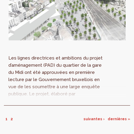
Les lignes directrices et ambitions du projet
d’aménagement (PAD) du quartier de la gare
du Midi ont été approuvées en première
lecture par le Gouvernement bruxellois en
vue de les soumettre à une large enquête
publique. Le projet, élaboré par
perspective.brussels, propose de rééquilibrer
les fonctions du quartier en développant le
logement et les équipements, et en
1
2
suivantes ›
dernières »
s’appuyant sur le concept de « gare habitante
».