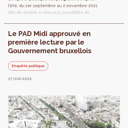
l'été, du 1er septembre au 2 novembre 2021.
Afin de donner à chacun la possibilité de
prendre connaissance de ce dossier, les
documents sont dès maintenant mis à
Le PAD Midi approuvé en
disposition.
première lecture par le
Gouvernement bruxellois
Enquête publique
17 mai 2021