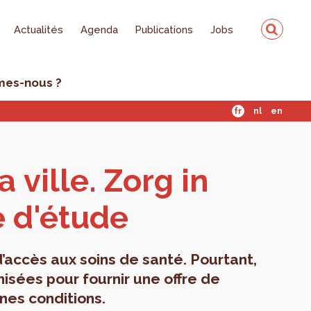
Actualités
Agenda
Publications
Jobs
mes-nous ?
fr
nl
en
a ville. Zorg in
 d'é­tude
 d’accès aux soins de santé. Pourtant,
nisées pour fournir une offre de
nes conditions.