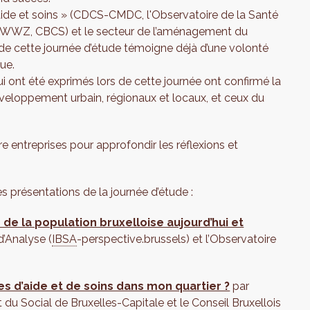
 aide et soins » (CDCS-CMDC, l'Observatoire de la Santé
um WWZ, CBCS) et le secteur de l’aménagement du
on de cette journée d’étude témoigne déjà d’une volonté
ue.
i ont été exprimés lors de cette journée ont confirmé la
développement urbain, régionaux et locaux, et ceux du
e entreprises pour approfondir les réflexions et
s présentations de la journée d’étude :
 de la population bruxelloise aujourd’hui et
 d’Analyse (
IBSA
-perspective.brussels) et l’Observatoire
es d’aide et de soins dans mon quartier ?
par
u Social de Bruxelles-Capitale et le Conseil Bruxellois