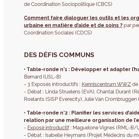
de Coordination Sociopolitique (CBCS)
Comment faire dialoguer les outils et les o
urbaine en matière d’aide et de soins ?
par pe
Coordination Sociales (CDCS)
DES DÉFIS COMMUNS
•
Table-ronde n°1 : Développer et adapter l’
Bernard (USL-B)
- 3 Exposés introductifs :
Kenniscentrum WWZ
de 
- Débat : Linda Struelens (EVA), Chantal Durant 
Roelants (SISP Everecity), Julie Van Crombruggen
•
Table-ronde n°2 : Planifier les services d’aid
relation par une meilleure organisation de l
-
Exposé introductif
: Maguelone Vignes (RML-B/
- Débat : Isabelle Heymans (Projet Médecins du mo