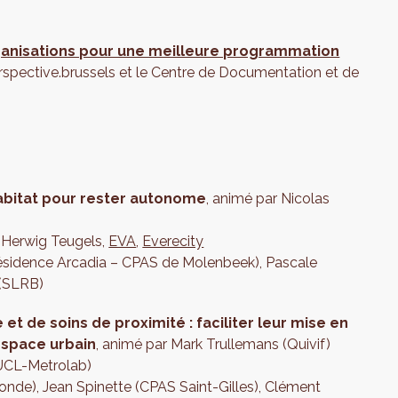
rganisations pour une meilleure programmation
rspective.brussels et le Centre de Documentation et de
habitat pour rester autonome
, animé par Nicolas
Herwig Teugels,
EVA
,
Everecity
(Résidence Arcadia – CPAS de Molenbeek), Pascale
 (SLRB)
e et de soins de proximité : faciliter leur mise en
’espace urbain
, animé par Mark Trullemans (Quivif)
UCL-Metrolab)
nde), Jean Spinette (CPAS Saint-Gilles), Clément