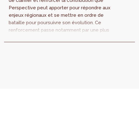
de clarifier et renforcer la contribution que
Perspective peut apporter pour répondre aux
enjeux régionaux et se mettre en ordre de
bataille pour poursuivre son évolution. Ce
renforcement passe notamment par une plus
grande articulation entre nos différentes
missions. Le fil rouge de ce plan stratégique
est l’approfondissement de la transversalité
de Perspective, tant en interne qu’avec ses
différents partenaires.