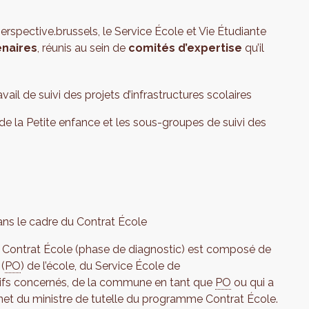
rspective.brussels, le Service École et Vie Étudiante
enaires
, réunis au sein de
comités d’expertise
qu’il
vail de suivi des projets d’infrastructures scolaires
l de la Petite enfance et les sous-groupes de suivi des
ns le cadre du Contrat École
ontrat École (phase de diagnostic) est composé de
 (
PO
) de l’école, du Service École de
atifs concernés, de la commune en tant que
PO
ou qui a
binet du ministre de tutelle du programme Contrat École.