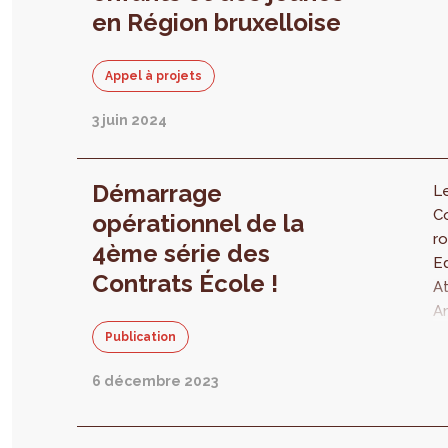
c
d
en Région bruxelloise
p
la
le
c
Appel à projets
en
j
3 juin 2024
gl
d’
po
Démarrage
Le
20
C
opérationnel de la
in
ro
4ème série des
le
E
Contrats École !
le
A
pl
A
d
Publication
c
6 décembre 2023
ef
p
d’