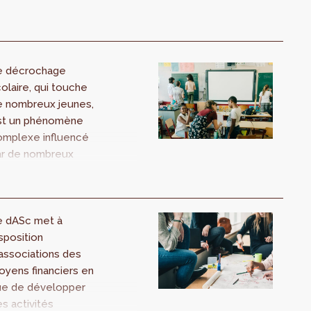
e décrochage
olaire, qui touche
e nombreux jeunes,
st un phénomène
omplexe influencé
ar de nombreux
cteurs : le quartier
 résidence, le
atut socio-
conomique, les
e dASc met à
équentations,
sposition
école et enfin les
associations des
ractéristiques
yens financiers en
ropres à chaque
ue de développer
une. Pour
s activités