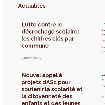
Actualités
Lutte contre le
L
sc
décrochage scolaire:
d
les chiffres clés par
e
commune
c
p
fa
3 mars 2025
de
st
Nouvel appel à
é
L
fr
di
projets dASc pour
l’
d'
soutenir la scolarité et
ca
mo
la citoyenneté des
p
v
enfants et des jeunes
je
de