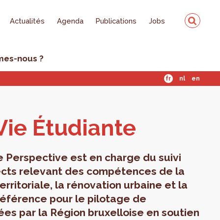
Actualités
Agenda
Publications
Jobs
mes-nous ?
fr
nl
en
Vie Étu­diante
e Perspective est en charge du suivi
pects relevant des compétences de la
rritoriale, la rénovation urbaine et la
 référence pour le pilotage de
ées par la Région bruxelloise en soutien