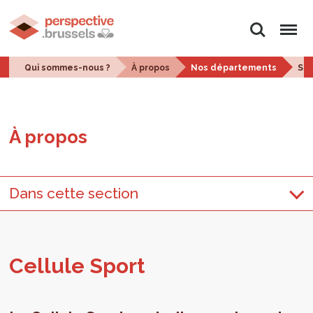
Rechercher
Menu
Qui sommes-nous ?
À propos
Nos départements
Str
À pro­pos
Dans cette section
Cel­lule Sport