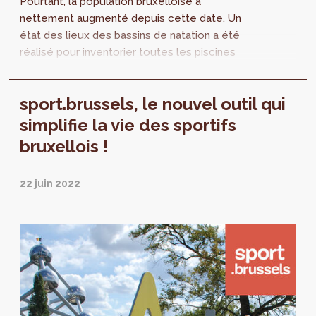
Pourtant, la population bruxelloise a
nettement augmenté depuis cette date. Un
état des lieux des bassins de natation a été
réalisé pour inventorier toutes les piscines
publiques bruxelloises, les horaires
d’ouverture, les tarifs et les types de bassins.
sport.brussels, le nouvel outil qui
Des recommandations sont également
formulées.
simplifie la vie des sportifs
bruxellois !
22 juin 2022