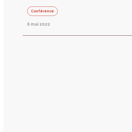
éd
Conférence
da
W
6 mai 2022
Ci
sp
l’
à 
é
pr
sc
e
s
ta
pr
co
tr
30