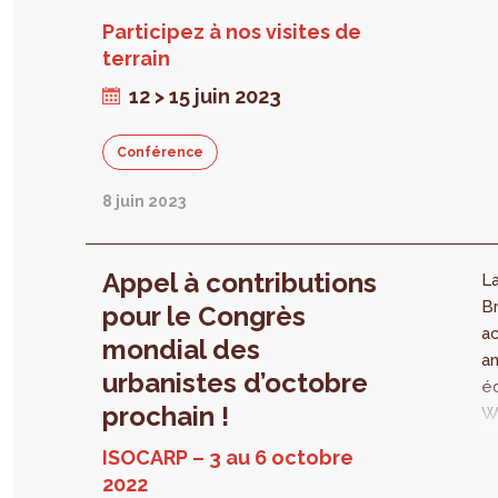
au
Participez à nos visites de
n
terrain
12 > 15 juin 2023
Conférence
8 juin 2023
Appel à contributions
L
Br
pour le Congrès
ac
mondial des
a
urbanistes d’octobre
é
prochain !
Wo
Co
ISOCARP – 3 au 6 octobre
Re
2022
L