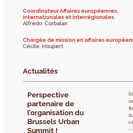
Coordinateur Affaires européennes,
internationales et interrégionales
Alfredo
Corbalan
Chargée de mission en affaires européen
Cécile
Houpert
Actualités
Perspective
Du
se
partenaire de
B
l’organisation du
S
Brussels Urban
in
Summit !
rô