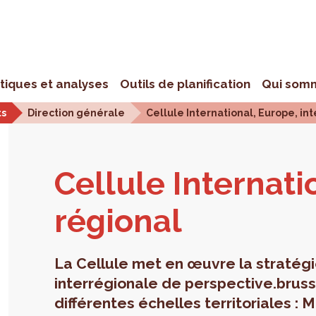
stiques et analyses
Outils de planification
Qui som
ts
Direction générale
Cellule International, Europe, in
Cel­lule Inter­na­t
ré­gio­nal
La Cellule met en œuvre la stratégi
interrégionale de perspective.bruss
différentes échelles territoriales :