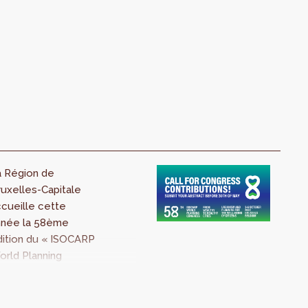
x grands enjeux de
otre époque.
a Région de
uxelles-Capitale
cueille cette
nnée la 58ème
dition du « ISOCARP
rld Planning
ngress of City and
gional Planners ».
e thème de cette