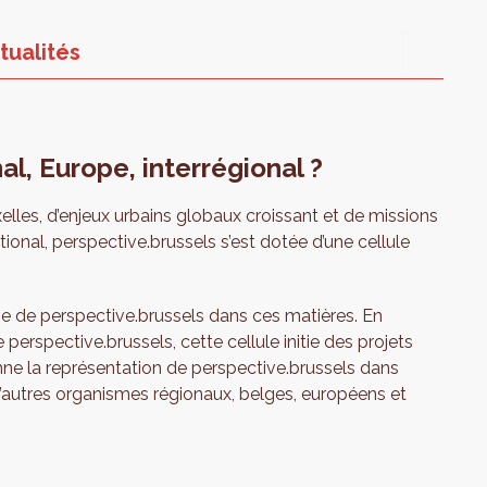
tualités
al, Europe, interrégional ?
xelles, d’enjeux urbains globaux croissant et de missions
ational, perspective.brussels s’est dotée d’une cellule
ie de perspective.brussels dans ces matières. En
rspective.brussels, cette cellule initie des projets
nne la représentation de perspective.brussels dans
 d’autres organismes régionaux, belges, européens et