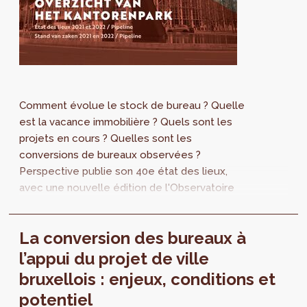
Comment évolue le stock de bureau ? Quelle
est la vacance immobilière ? Quels sont les
projets en cours ? Quelles sont les
conversions de bureaux observées ?
Perspective publie son 40e état des lieux,
avec une nouvelle édition de l'Observatoire
des bureaux. L'Observatoire s’accompagne
d’une édition « About » qui porte sur « La
La conversion des bureaux à
conversion des bureaux à l’appui du projet
régional. Un outil pour accélérer la production
l’appui du projet de ville
de logements ? ».
bruxellois : enjeux, conditions et
potentiel