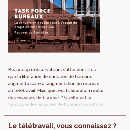
Beaucoup d’observateurs s’attendent à ce
que la libération de surfaces de bureaux
augmente suite à l’augmentation du recours
au télétravail. Mais quel est la libération réelle
des espaces de bureaux ? Quelle est la
typologie des espaces de bureaux vacants et
comment sont-ils répartis sur le territoire
régional ? Ces espaces vacants peuvent-ils
Le télétravail, vous connaissez ?
être convertis aisément vers d’autres