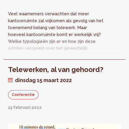
Veel waarnemers verwachten dat meer
kantoorruimte zal vrijkomen als gevolg van het
toenemend belang van telewerk. Maar
hoeveel kantoorruimte komt er werkelijk vrij?
Welke typologieën zijn er en hoe zijn deze
ruimten verspreid over het gewestelijk
grondgebied? Kunnen ze worden omgezet in
andere functies? De Task Force Bureau
Telewerken, al van gehoord?
voerde een nieuw onderzoek uit. Het
syntheseverslag is nu online beschikbaar.
dinsdag 15 maart 2022
Conferentie
15 februari 2022