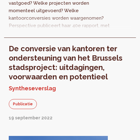
vastgoed? Welke projecten worden
momenteel uitgevoerd? Welke
kantoorconversies worden waargenomen?
Perspective publiceert haar 40e rapport, met
een nieuwe editie van het Overzicht van het
kantorenpark. Het Overzicht gaat vergezeld
De conversie van kantoren ter
van een “About” editie over “De conversie van
kantoren ter ondersteuning van het gewestilijk
ondersteuning van het Brussels
projet. Een hulpmiddel om de productie van
stadsproject: uitdagingen,
woningen te versnellen".
voorwaarden en potentieel
Syntheseverslag
Publicatie
19 september 2022