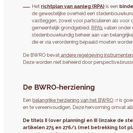
Het
richtplan van aanleg (RPA)
is een
binde
de gewestelijke overheid een stedenbouwkundi
vastleggen, zowel voor particulieren als voor 
gemeentelijk grondgebied.
RPA’s
vallen onder 
stedenbouwkundig beheer aan van belangrijke 
die er via verordening bepaald moeten worden
De BWRO bevat
andere regelgeving instrumente
Deze worden niet beheerd door perspective.brusse
De BWRO-herziening
Een
belangrijke herziening van het BWRO
is goe
en te vereenvoudigen. Deze hervorming omvat al
De titels II (over planning) en III (inzake d
artikelen 275 en 276/1 (met betrekking tot p