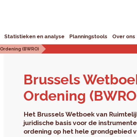
Statistieken en analyse
Planningstools
Over ons
e Ordening (BWRO)
Brus­sels Wet­boek
Or­de­ning (BWRO
Het Brussels Wetboek van Ruimteli
juridische basis voor de instrument
ordening op het hele grondgebied v