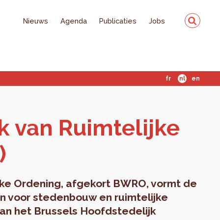
Nieuws
Agenda
Publicaties
Jobs
fr
nl
en
 van Ruim­te­lij­ke
)
jke Ordening, afgekort BWRO, vormt de
en voor stedenbouw en ruimtelijke
an het Brussels Hoofdstedelijk