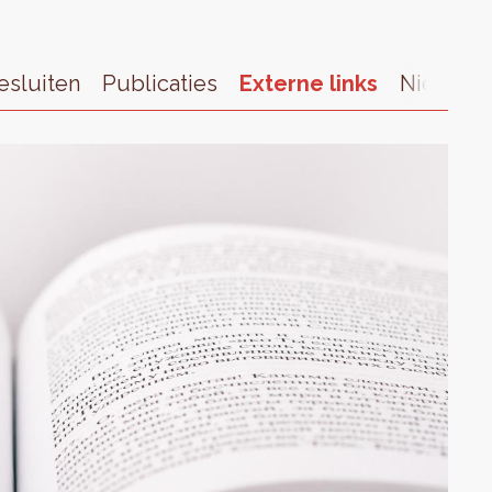
esluiten
Publicaties
Externe links
Nieuws