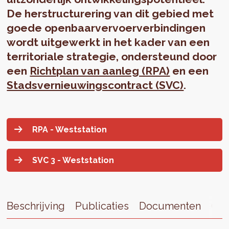
De herstructurering van dit gebied met
goede openbaarvervoerverbindingen
wordt uitgewerkt in het kader van een
territoriale strategie, ondersteund door
een
Richtplan van aanleg (RPA)
en een
Stadsvernieuwingscontract (SVC)
.
RPA - Weststation
SVC 3 - Weststation
Beschrijving
Publicaties
Documenten
Con