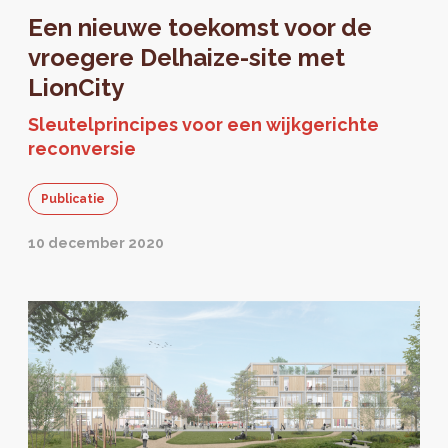
document. Het ontwerp zal vervolgens voor
Een nieuwe toekomst voor de
een derde en laatste lezing aan de regering
worden voorgelegd.
vroegere Delhaize-site met
LionCity
Sleutelprincipes voor een wijkgerichte
reconversie
Publicatie
10 december 2020