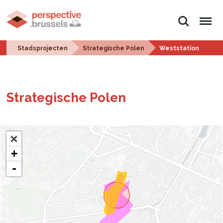
Zoeken
Menu
Stadsprojecten
Strategische Polen
Weststation
Stra­te­gi­sche Polen
+
-