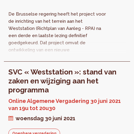
De Brusselse regering heeft het project voor
de inrichting van het terrein aan het
Weststation (Richtplan van Aanleg - RPA) na
een derde en laatste lezing definitief
goedgekeurd. Dat project omvat de
ontwikkeling van een nieuwe
gebruiksvriendelijke wijk met betaalbare
woningen, maar ook een groot park, openbare
SVC « Weststation »: stand van
ruimten en grootstedelijke en lokale
voorzieningen. U kan de documenten
zaken en wijziging aan het
raadplegen.
programma
Online Algemene Vergadering 30 juni 2021
van 19u tot 20u30
woensdag 30 juni 2021
Openbare vergadering