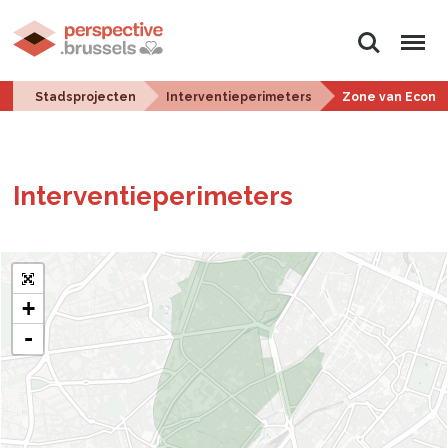
Zoeken
Menu
Stadsprojecten
Interventieperimeters
Zone van Econom
In­ter­ven­tie­pe­ri­me­ters
+
-