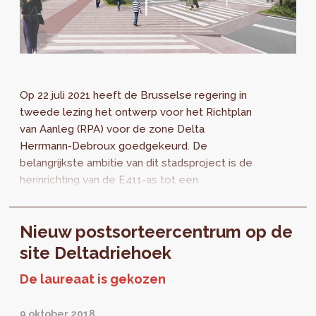
Op 22 juli 2021 heeft de Brusselse regering in
tweede lezing het ontwerp voor het Richtplan
van Aanleg (RPA) voor de zone Delta
Herrmann-Debroux goedgekeurd. De
belangrijkste ambitie van dit stadsproject is de
herinrichting van de E411-as tot een
stadsboulevard, in functie van een
multimodale mobiliteit opdat de omliggende
Nieuw postsorteercentrum op de
wijken opnieuw met elkaar verbonden worden
en het verplaatsen voor voetgangers en
site Deltadriehoek
fietsers vergemakkelijkt wordt. Het project
De laureaat is gekozen
streeft tevens naar betere openbare ruimten
en groene zones in het gebied en naar een
9 oktober 2018
versterkte samenhang tussen de