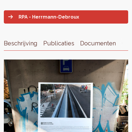
RPA - Herrmann-Debroux
Beschrijving
Publicaties
Documenten
Con