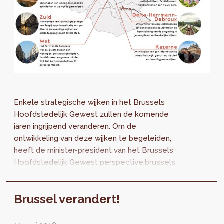
Enkele strategische wijken in het Brussels
Hoofdstedelijk Gewest zullen de komende
jaren ingrijpend veranderen. Om de
ontwikkeling van deze wijken te begeleiden,
heeft de minister-president van het Brussels
Hoofdstedelijk Gewest perspective.brussels
(Brusselse gewestelijke administratie
bevoegd voor territoriale ontwikkeling)
Brussel verandert!
opgedragen* om Richtplannen van aanleg
(RPA) te ontwikkelen.