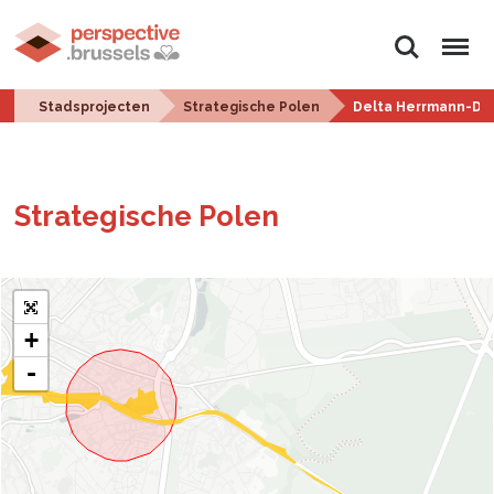
Zoeken
Menu
Stadsprojecten
Strategische Polen
Delta Herrmann-De
Stra­te­gi­sche Polen
+
-