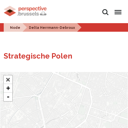
Search
Menu
Node
Delta Herrmann-Debroux
Strate­gis­che Polen
+
-