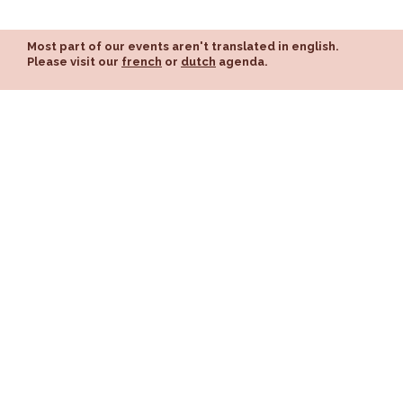
Most part of our events aren't translated in english.
Please visit our
french
or
dutch
agenda.