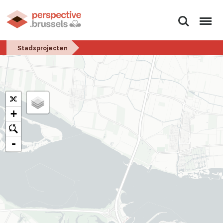
Zoeken
Menu
Stadsprojecten
+
o
-