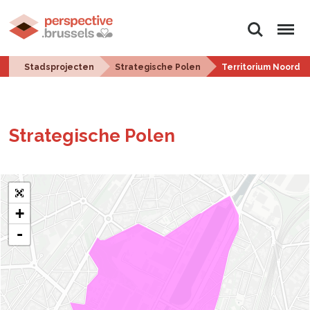
Zoeken
Menu
Stadsprojecten
Strategische Polen
Territorium Noord
Stra­te­gi­sche Polen
+
-