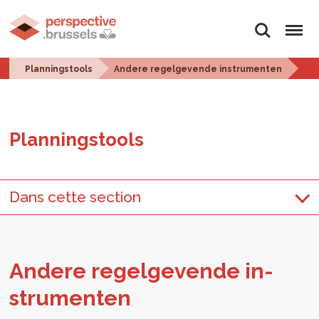
Zoeken
Menu
Planningstools
Andere regelgevende instrumenten
Plan­ningstools
Dans cette section
An­de­re re­gel­ge­ven­de in­
stru­men­ten