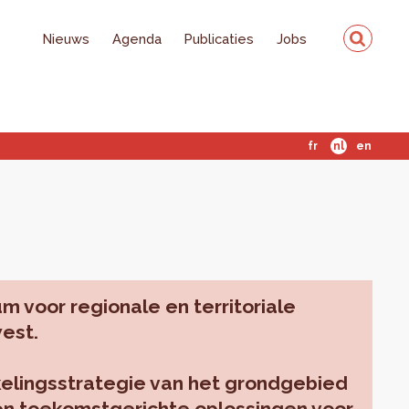
Nieuws
Agenda
Publicaties
Jobs
fr
nl
en
m voor regionale en territoriale
west.
kkelingsstrategie van het grondgebied
en toekomstgerichte oplossingen voor