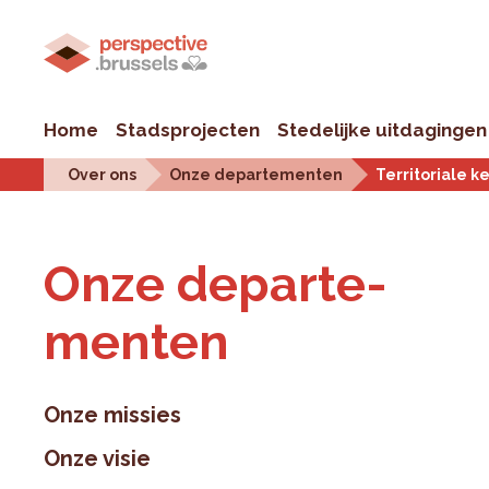
Home
Stadsprojecten
Stedelijke uitdagingen
Over ons
Onze departementen
Territoriale k
Onze de­par­te­
men­ten
Onze missies
Onze visie