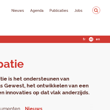
Nieuws
Agenda
Publicaties
Jobs
fr
nl
en
pa­tie
tie is het ondersteunen van
els Gewest, het ontwikkelen van een
en innovaties op dat vlak anderzijds.
umenten
Nieuws