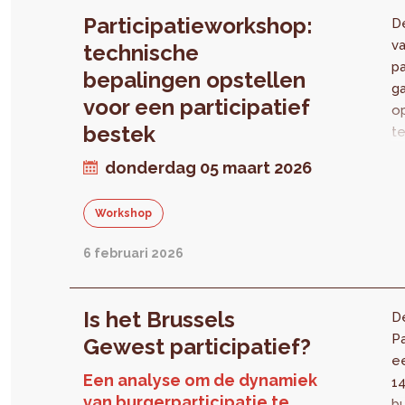
op
Participatieworkshop:
D
v
technische
pa
bepalingen opstellen
ga
voor een participatief
op
bestek
t
v
donderdag 05 maart 2026
pa
Ho
Workshop
pa
na
6 februari 2026
en
o
De
Is het Brussels
D
zi
Pa
Gewest participatief?
m
e
ov
Een analyse om de dynamiek
14
di
van burgerparticipatie te
bu