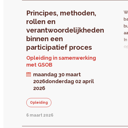
Principes, methoden,
Wi
b
rollen en
bu
verantwoordelijkheden
aa
binnen een
I
participatief proces
op
or
Opleiding in samenwerking
s
met GSOB
d
maandag 30 maart
S
2026
donderdag 02 april
O
2026
(G
k
be
Opleiding
pr
u
6 maart 2026
pa