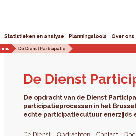
Statistieken en analyse
Planningstools
Over ons
ennis
De Dienst Participatie
De Dienst Par­ti­ci­
De opdracht van de Dienst Participa
participatieprocessen in het Bruss
echte participatiecultuur enerzijds 
De Dienst
Opdrachten
Contact
Doc