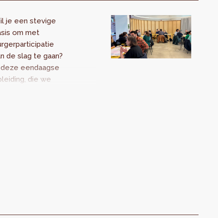
l je een stevige
asis om met
rgerparticipatie
n de slag te gaan?
n deze eendaagse
leiding, die we
ganiseren in
amenwerking met
e Gewestelijke
chool voor
penbaar Bestuur
SOB), maak je
ennis met de
langrijkste
incipes en
itgangspunten van
rticipatie. De