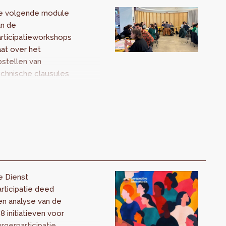
leiding biedt een...
e volgende module
an de
rticipatieworkshops
at over het
stellen van
echnische clausules
oor een
rticipatief bestek.
e vertaal je een
rticipatie-initiatief
ar een duidelijke
 functionele
verheidsopdracht?
ze opleiding richt
e Dienst
ch tot
rticipatie deed
edewerkers van
en analyse van de
erheidsadministraties
8 initiatieven voor
e...
rgerparticipatie.