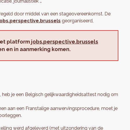
tie, journalistiek …
geregeld door middel van een stageovereenkomst. De
jobs.perspective.brussels
georganiseerd,
het platform
jobs.perspective.brussels
n en in aanmerking komen.
, heb je een Belgisch gelijkwaardigheidsattest nodig om
lnemen aan een Franstalige aanwervingsprocedure, moet je
voorleggen.
telling werd afgeleverd (met uitzondering van de