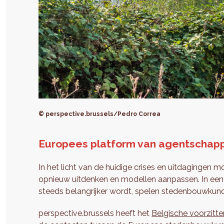
© perspective.brussels/Pedro Correa
Europees platform van agentschapp
In het licht van de huidige crises en uitdaginge
opnieuw uitdenken en modellen aanpassen. In een p
steeds belangrijker wordt, spelen stedenbouwkund
perspective.brussels heeft het
Belgische voorzitt