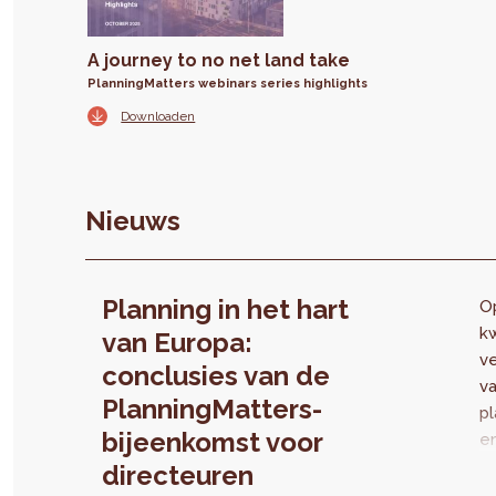
A journey to no net land take
PlanningMatters webinars series highlights
Downloaden
Nieuws
Planning in het hart
Op
k
van Europa:
v
conclusies van de
v
PlanningMatters-
p
bijeenkomst voor
en
ne
directeuren
Eu