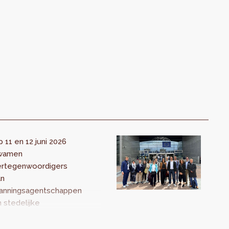
 11 en 12 juni 2026
wamen
ertegenwoordigers
an
lanningsagentschappen
 stedelijke
twerken uit heel
ropa in Brussel