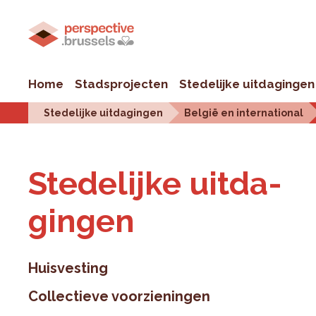
Home
Stadsprojecten
Stedelijke uitdagingen
Stedelijke uitdagingen
België en international
Ste­de­lij­ke uit­da­
gin­gen
Huisvesting
Collectieve voorzieningen