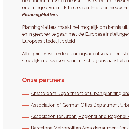
de contacten tussen de Europese stedenbouwkund
onderlinge dynamiek te creëren. Er is een nieuw E
PlanningMatters
.
PlanningMatters maakt het mogelijk om kennis uit t
en in gesprek te gaan met de Europese instellingen 
Europees stedelijk beleid.
Alle geïnteresseerde planningsagentschappen, s
stedelijke netwerken kunnen zich bij ons aansluiten
Onze partners
Amsterdam Department of urban planning and 
Association of German Cities Department Urba
Association for Urban, Regional and Regional
Barcelona Metropolitan Area department for U