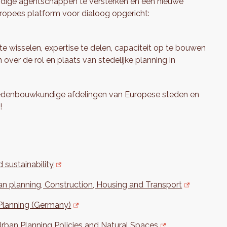
ige agentschappen te versterken en een nieuwe
uropees platform voor dialoog opgericht:
e wisselen, expertise te delen, capaciteit op te bouwen
over de rol en plaats van stedelijke planning in
tedenbouwkundige afdelingen van Europese steden en
!
sustainability
n planning, Construction, Housing and Transport
 Planning (Germany)
rban Planning Policies and Natural Spaces