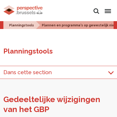
Zoeken
Menu
Planningstools
Plannen en programma's op gewestelijk nive
Plan­ningstools
Dans cette section
Ge­deel­te­lij­ke wij­zi­gin­gen
van het GBP