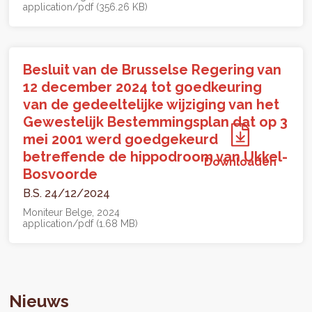
application/pdf (356.26 KB)
Besluit van de Brusselse Regering van
12 december 2024 tot goedkeuring
van de gedeeltelijke wijziging van het
Gewestelijk Bestemmingsplan dat op 3
mei 2001 werd goedgekeurd
betreffende de hippodroom van Ukkel-
Downloaden
Bosvoorde
B.S. 24/12/2024
Moniteur Belge
2024
application/pdf (1.68 MB)
Nieuws