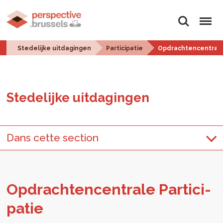
Zoeken
Menu
Stedelijke uitdagingen
Participatie
Opdrachtencentrale 
Ste­de­lij­ke uit­da­gin­gen
Dans cette section
Op­drach­ten­cen­tra­le Par­ti­ci­
pa­tie