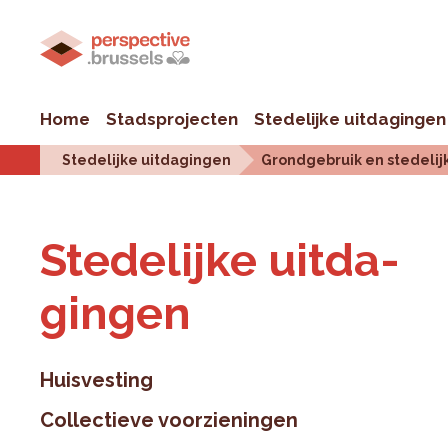
Home
Stadsprojecten
Stedelijke uitdagingen
Stedelijke uitdagingen
Grondgebruik en stedelij
Ste­de­lij­ke uit­da­
gin­gen
Huisvesting
Collectieve voorzieningen