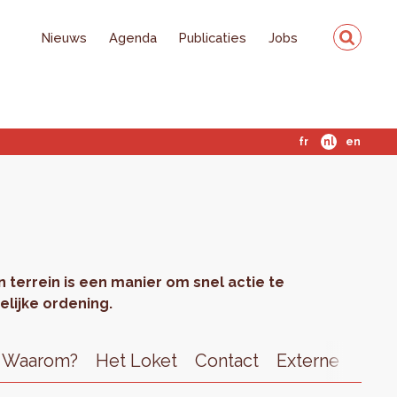
Nieuws
Agenda
Publicaties
Jobs
fr
nl
en
n terrein is een manier om snel actie te
lijke ordening.
Waarom?
Het Loket
Contact
Externe links