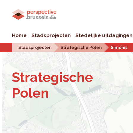
Home
Stadsprojecten
Stedelijke uitdagingen
Stadsprojecten
Strategische Polen
Simonis
Stra­te­gi­sche
Polen