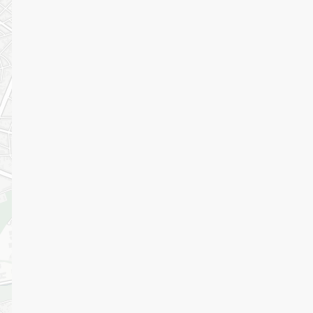
T
vi
Vi
a
aa
pu
de
v
er
Ee
p
o
id
le
v