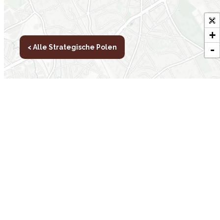
+
< Alle Strategische Polen
-
Newsletter
Leaflet
Andere
D
websites
Tr
Pub
BISA
Ni
participatie.brussels
Ev
Wijkmonitoring
Va
GOC
Pe