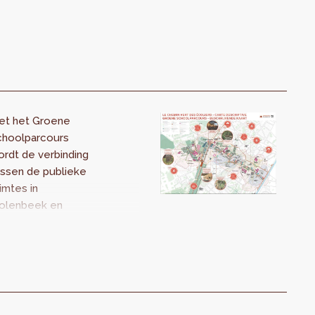
et het Groene
choolparcours
rdt de verbinding
ussen de publieke
imtes in
olenbeek en
oekelberg
rsterkt, in het
jzonder tussen de
cholen Athénéé
yal du Sippelberg
n Athénée Royal