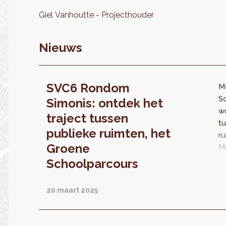
Giel
Vanhoutte
Projecthouder
Nieuws
SVC6 Rondom
M
S
Simonis: ontdek het
wo
traject tussen
t
publieke ruimten, het
ru
Groene
M
K
Schoolparcours
ve
bi
20 maart 2025
s
Ro
e