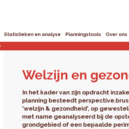
Statistieken en analyse
Planningstools
Over ons
Wel­zijn en ge­zon
In het kader van zijn opdracht inz
planning besteedt perspective.brus
'welzijn & gezondheid', op gewesteli
met name geanalyseerd bij de opste
grondgebied of een bepaalde perime