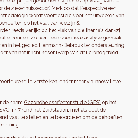
pecifieke, projectgebonden diagnoses op vraag van de
or de ziekenhuissector).Merk op dat Perspective een
thodologie wordt voorgesteld voor het uitvoeren van
behoeften op het vlak van welzijn &
den reeds verrijkt op het vlak van die thema's dankzij
matiebronnen. Zo werd een specifieke analyse gemaakt
nen in het gebied
Herrmann-Debroux
ter ondersteuning
kader van het
inrichtingsontwerp van dat grondgebied
.
 voortdurend te versterken, onder meer via innovatieve
er de naam
Gezondheidseffectenstudie (GES)
op het
C) nr. 7 rond het Zuidstation, met als doel de
nd vast te stellen en te beoordelen om de behoeften
 ordening.