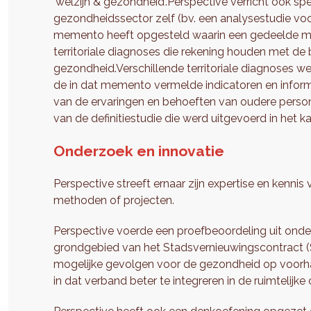
'welzijn & gezondheid'.Perspective verricht ook s
gezondheidssector zelf (bv. een analysestudie vo
memento heeft opgesteld waarin een gedeelde me
territoriale diagnoses die rekening houden met de 
gezondheid.Verschillende territoriale diagnoses wer
de in dat memento vermelde indicatoren en infor
van de ervaringen en behoeften van oudere perso
van de definitiestudie die werd uitgevoerd in het 
Onderzoek en innovatie
Perspective streeft ernaar zijn expertise en kennis
methoden of projecten.
Perspective voerde een proefbeoordeling uit ond
grondgebied van het Stadsvernieuwingscontract (SV
mogelijke gevolgen voor de gezondheid op voorha
in dat verband beter te integreren in de ruimtelijke