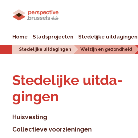
Home
Stadsprojecten
Stedelijke uitdagingen
Stedelijke uitdagingen
Welzijn en gezondheid
Ste­de­lij­ke uit­da­
gin­gen
Huisvesting
Collectieve voorzieningen