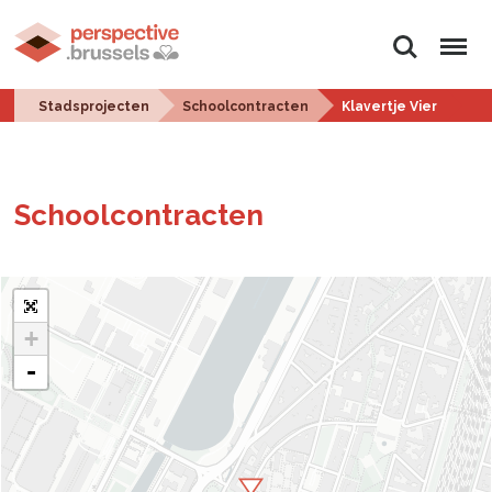
Zoeken
Menu
Stadsprojecten
Schoolcontracten
Klavertje Vier
School­con­trac­ten
+
-