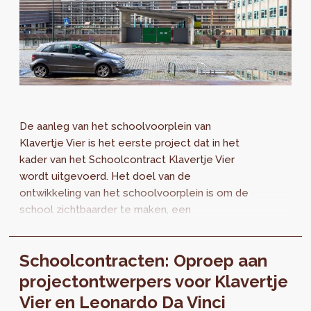
De aanleg van het schoolvoorplein van
Klavertje Vier is het eerste project dat in het
kader van het Schoolcontract Klavertje Vier
wordt uitgevoerd. Het doel van de
ontwikkeling van het schoolvoorplein is om de
school zichtbaarder te maken, een
toegankelijker en vriendelijker imago aan te
meten en tegelijkertijd de verkeersveiligheid
Schoolcontracten: Oproep aan
en de luchtkwaliteit te verbeteren.
projectontwerpers voor Klavertje
Vier en Leonardo Da Vinci