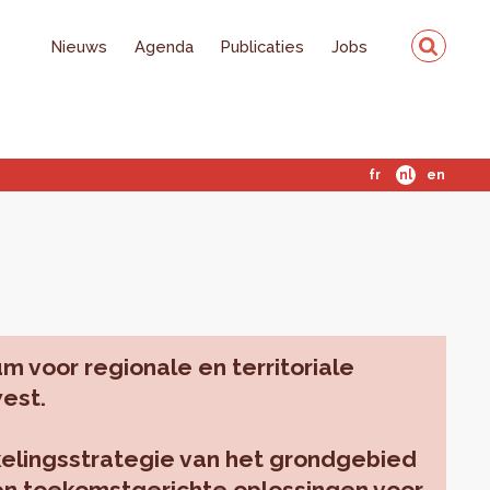
Nieuws
Agenda
Publicaties
Jobs
fr
nl
en
m voor regionale en territoriale
west.
kkelingsstrategie van het grondgebied
en toekomstgerichte oplossingen voor