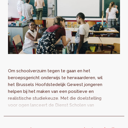
Om schoolverzuim tegen te gaan en het
beroepsgericht onderwijs te herwaarderen, wil
het Brussels Hoofdstedelijk Gewest jongeren
helpen bij het maken van een positieve en
realistische studiekeuze. Met die doelstelling
voor ogen lanceert de Dienst Scholen van
perspective.brussels een oproep voor
proefprojecten voor Franstalige en
Nederlandstalige vzw's.