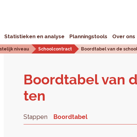
Statistieken en analyse
Planningstools
Over ons
telijk niveau
Schoolcontract
Boordtabel van de schoo
Boord­ta­bel van d
ten
Stappen
Boordtabel