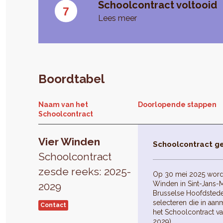
Schoolcontract voltooid
Lees meer
Boordtabel
Naam van het
Doorlopende stappen
Schoolcontract
Vier Winden
Schoolcontract g
Schoolcontract
zesde reeks: 2025-
Op 30 mei 2025 word
Winden in Sint-Jans
2029
Brusselse Hoofdstede
selecteren die in aa
Contact
het Schoolcontract v
2029).