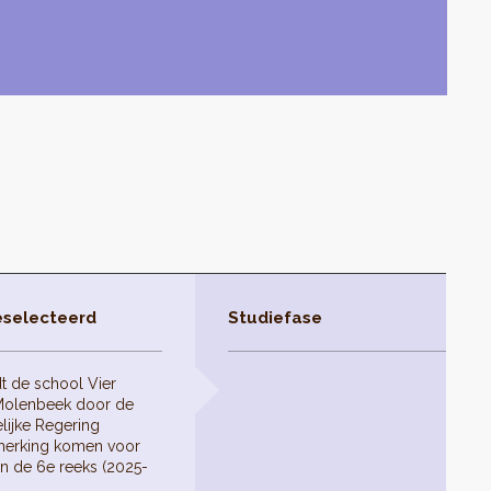
eselecteerd
Studiefase
t de school Vier
-Molenbeek door de
lijke Regering
nmerking komen voor
an de 6e reeks (2025-