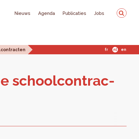
Nieuws
Agenda
Publicaties
Jobs
lcontracten
fr
nl
en
e school­con­trac­