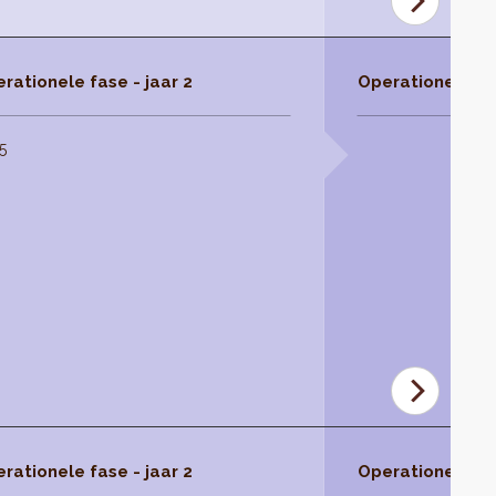
rationele fase - jaar 2
Operationele fas
5
rationele fase - jaar 2
Operationele fas