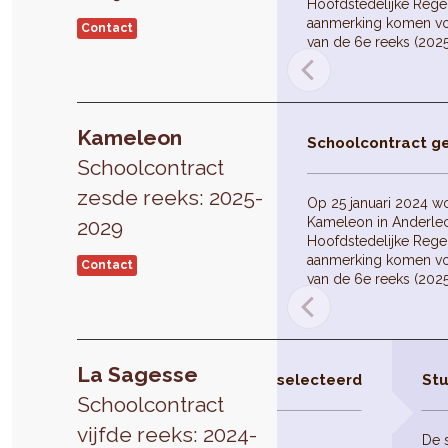
Hoofdstedelijke Reger
aanmerking komen vo
Contact
van de 6e reeks (202
Kameleon
Schoolcontract g
Schoolcontract
zesde reeks: 2025-
Op 25 januari 2024 w
Kameleon in Anderlec
2029
Hoofdstedelijke Reger
aanmerking komen vo
Contact
van de 6e reeks (202
La Sagesse
Schoolcontract geselecteerd
Stu
Schoolcontract
vijfde reeks: 2024-
De 