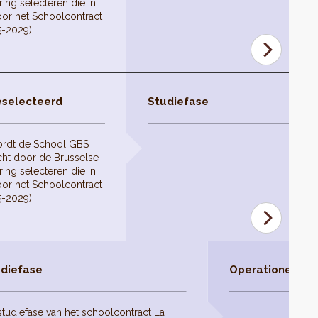
ing selecteren die in
or het Schoolcontract
5-2029).
eselecteerd
Studiefase
ordt de School GBS
ht door de Brusselse
ing selecteren die in
or het Schoolcontract
5-2029).
diefase
Operationele fas
studiefase van het schoolcontract La